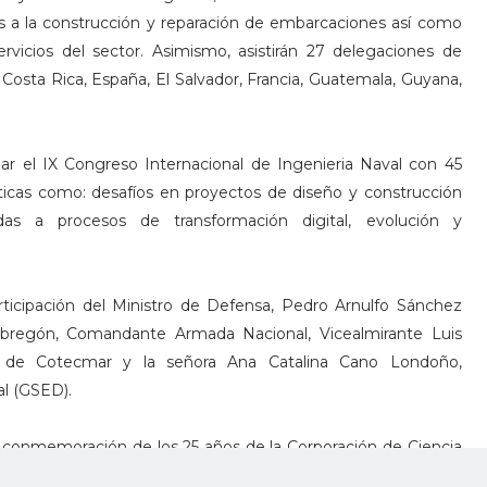
 a la construcción y reparación de embarcaciones así como
vicios del sector. Asimismo, asistirán 27 delegaciones de
Costa Rica, España, El Salvador, Francia, Guatemala, Guyana,
.
r el IX Congreso Internacional de Ingenieria Naval con 45
icas como: desafíos en proyectos de diseño y construcción
das a procesos de transformación digital, evolución y
ticipación del Ministro de Defensa, Pedro Arnulfo Sánchez
bregón, Comandante Armada Nacional, Vicealmirante Luis
e de Cotecmar y la señora Ana Catalina Cano Londoño,
al (GSED).
conmemoración de los 25 años de la Corporación de Ciencia
ustria Naval, Marítima y Fluvial (COTECMAR), que tendrá lugar