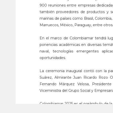
900 reuniones entre empresas dedicadas
también proveedores de productos y ser
marinas de países como Brasil, Colombia, 
Marruecos, México, Paraguay, entre otros
En el marco de Colombiamar tendrá luga
ponencias académicas en diversas temát
naval, tecnologías emergentes aplica
oportunidades.
La ceremonia inaugural contó con la par
Suárez, Almirante Juan Ricardo Rozo O
Fernando Márquez Velosa, President
Viceministra del Grupo Social y Empresari
Colombiamar 2025 es el preámbulo de la 
y Tecnología para el Desarrollo de la Ind