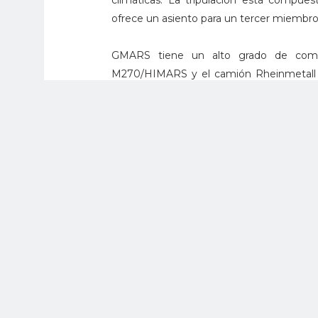
climáticas. La tripulación está compues
ofrece un asiento para un tercer miembro 
GMARS tiene un alto grado de comu
M270/HIMARS y el camión Rheinmetall HX.
ventajoso para la interoperabilidad con 
orientado al futuro ofrece un alto grado d