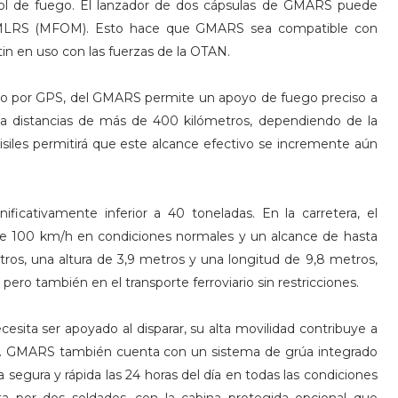
rol de fuego. El lanzador de dos cápsulas de GMARS puede
es MLRS (MFOM). Esto hace que GMARS sea compatible con
n en uso con las fuerzas de la OTAN.
ado por GPS, del GMARS permite un apoyo de fuego preciso a
ía a distancias de más de 400 kilómetros, dependiendo de la
isiles permitirá que este alcance efectivo se incremente aún
cativamente inferior a 40 toneladas. En la carretera, el
e 100 km/h en condiciones normales y un alcance de hasta
ros, una altura de 3,9 metros y una longitud de 9,8 metros,
pero también en el transporte ferroviario sin restricciones.
ta ser apoyado al disparar, su alta movilidad contribuye a
e". GMARS también cuenta con un sistema de grúa integrado
 segura y rápida las 24 horas del día en todas las condiciones