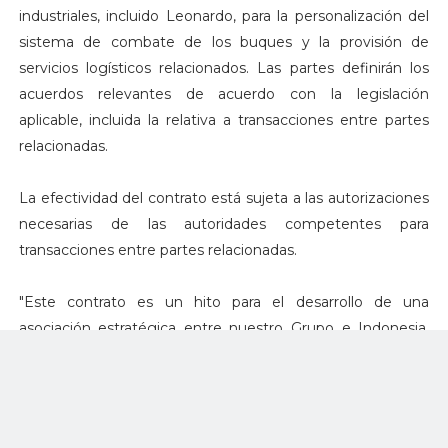
industriales, incluido Leonardo, para la personalización del
sistema de combate de los buques y la provisión de
servicios logísticos relacionados. Las partes definirán los
acuerdos relevantes de acuerdo con la legislación
aplicable, incluida la relativa a transacciones entre partes
relacionadas.
La efectividad del contrato está sujeta a las autorizaciones
necesarias de las autoridades competentes para
transacciones entre partes relacionadas.
"Este contrato es un hito para el desarrollo de una
asociación estratégica entre nuestro Grupo e Indonesia.
Consideramos que esta es la primera de muchas
oportunidades colaborativas significativas con el Ministerio
de Defensa de Indonesia, siguiendo un enfoque de
asociación a largo plazo gracias al apoyo estructural de