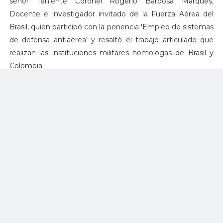
señor Teniente Coronel Rogerio Barbosa Marques,
Docente e investigador invitado de la Fuerza Aérea del
Brasil, quien participó con la ponencia 'Empleo de sistemas
de defensa antiaérea' y resaltó el trabajo articulado que
realizan las instituciones militares homologas de Brasil y
Colombia.
De esta manera, la cuna de la suboficialidad alineada a los
procesos de formación de la alta calidad, continúa
promoviendo espacios de académicos para la formación y
actualizaciones del personal militar de la Institución que
trabajan en pro de la seguridad y defensa de las Unidades
Militares Aéreas.