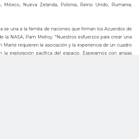
go, México, Nueva Zelanda, Polonia, Reino Unido, Rumania,
 se una a la familia de naciones que firman los Acuerdos de
a de la NASA, Pam Melroy. "Nuestros esfuerzos para crear una
n Marte requieren la asociación y la experiencia de un cuadro
n la exploración pacífica del espacio. Esperamos con ansias
mbia mientras el mundo explora juntos”.
la Harris, quien preside el Consejo Nacional del Espacio,
rtemisa como ejemplo del liderazgo de Estados Unidos para
y pacífico del espacio ultraterrestre.
rear un entorno seguro y transparente para la exploración
omerciales", señaló Harris el 18 de abril al visitar la Base
ornia.