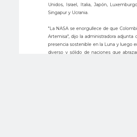
Unidos, Israel, Italia, Japón, Luxembur
Singapur y Ucrania.
"La NASA se enorgullece de que Colombia
Artemisa", dijo la administradora adjunt
presencia sostenible en la Luna y luego e
diverso y sólido de naciones que abraza
nuestras futuras colaboraciones con Colo
La vicepresidenta estadounidense, Kama
destacó el mes pasado los Acuerdos de A
definir las normas para un uso responsable 
Estos acuerdos "están diseñados para c
espacial, la ciencia y las actividades c
Vandenberg de la Fuerza Espacial en Calif