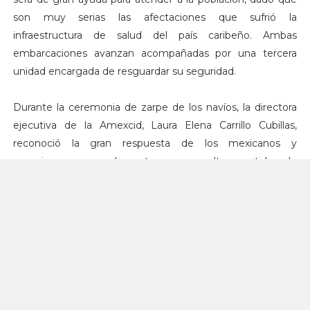
son muy serias las afectaciones que sufrió la
infraestructura de salud del país caribeño. Ambas
embarcaciones avanzan acompañadas por una tercera
unidad encargada de resguardar su seguridad.
Durante la ceremonia de zarpe de los navíos, la directora
ejecutiva de la Amexcid, Laura Elena Carrillo Cubillas,
reconoció la gran respuesta de los mexicanos y
organismos que demostraron un alto sentido de
solidaridad al acudir a centros de acopio, con lo que se
ayudará a un país hermano integrante de la Comunidad de
Estados Latinoamericanos y Caribeños (Celac), organismo
internacional del cual México ostenta la presidencia pro
tempore. El acto fue presidido por el C. Almirante Cuerpo
General Diplomado de Estado Mayor, Jorge Santiago
Morgado Gómez, Comandante de la Primera Región
Naval.