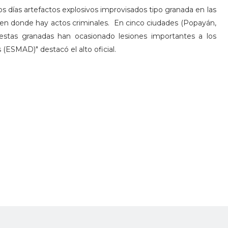
 días artefactos explosivos improvisados tipo granada en las
l en donde hay actos criminales. En cinco ciudades (Popayán,
estas granadas han ocasionado lesiones importantes a los
 (ESMAD)" destacó el alto oficial.
 de estos artefactos explosivos improvisados o granadas