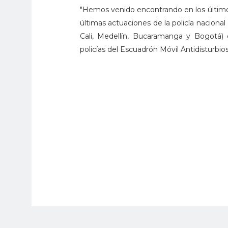
"Hemos venido encontrando en los últimos
últimas actuaciones de la policía naciona
Cali, Medellín, Bucaramanga y Bogotá) 
policías del Escuadrón Móvil Antidisturbios
Los uniformados que han sido víctimas