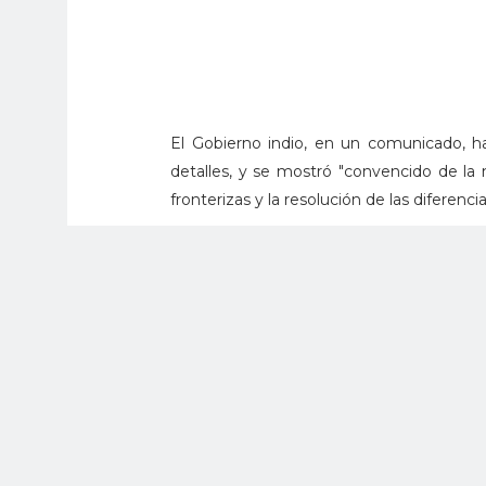
El Gobierno indio, en un comunicado, ha
detalles, y se mostró "convencido de la 
fronterizas y la resolución de las diferenci
En Beijing, un portavoz del Ministerio de 
habían cruzado ilegalmente la frontera d
parte china había "presentado fuertes pro
entre los dos países.
El choque tuvo lugar en un contexto de
consecuencia de una breve pero "agresiv
de Sikkim, en el norte de la India, duran
naciones.