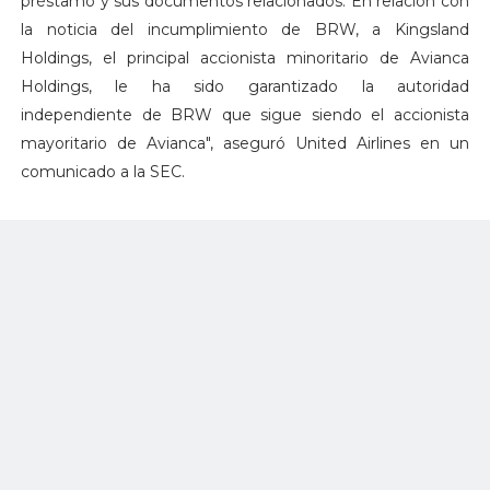
préstamo y sus documentos relacionados. En relación con
la noticia del incumplimiento de BRW, a Kingsland
Holdings, el principal accionista minoritario de Avianca
Holdings, le ha sido garantizado la autoridad
independiente de BRW que sigue siendo el accionista
mayoritario de Avianca", aseguró United Airlines en un
comunicado a la SEC.
Con esta decisión, Efromovich continúa siendo el
accionista mayoritario de Avianca, pero será Kriete quien
tome las decisiones. Efromovich tampoco hará parte de la
junta directiva de la compañía.
“Queremos resaltar que Avianca Holdings seguirá siendo
una empresa independiente y continuará operando su
propia aerolínea. De hecho, los acuerdos laborales de
United no permiten que la organización controle otra
aerolínea. Por lo tanto, NO tenemos ni tendremos control