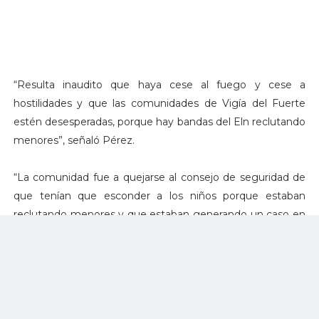
“Resulta inaudito que haya cese al fuego y cese a
hostilidades y que las comunidades de Vigía del Fuerte
estén desesperadas, porque hay bandas del Eln reclutando
menores”, señaló Pérez.
“La comunidad fue a quejarse al consejo de seguridad de
que tenían que esconder a los niños porque estaban
reclutando menores y que estaban generando un caso en
la zona. Que el ELN está metiendo minería ilegal y
traficando con droga en esta misma zona”, agregó el
gobernador de Antioquia.
El gobernador, quien aseguró que ya informó de esta