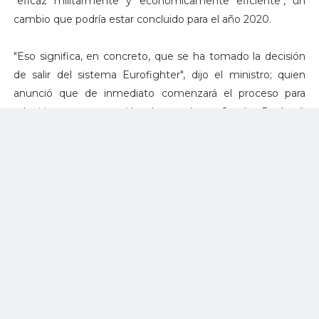
"eficaz militarmente y económicamente eficiente", un
cambio que podría estar concluido para el año 2020.
"Eso significa, en concreto, que se ha tomado la decisión
de salir del sistema Eurofighter", dijo el ministro; quien
anunció que de inmediato comenzará el proceso para
adquirir un nuevo avión de combate. Según Doskozil,
mantener en uso el Eurofighter Typhoon supondría para
Austria un gasto de 5.000 millones de euros durante los
próximos 30 años, mientras que "El cambio de la flota de
aviones de combate puede ahorrar a los contribuyentes
hasta 2.000 millones de euros en ese mismo tiempo",
destacó.
La flota de 15 Eurofighters austriacos tienen elevados
costos operativos estimados en unos 80 millones de
dólares al año y serían retirados del servicio después de tan
sólo diez años. "Es necesario tener un control sobre los