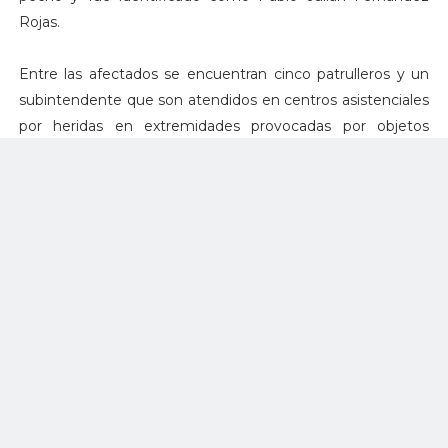
Rojas.
Entre las afectados se encuentran cinco patrulleros y un
subintendente que son atendidos en centros asistenciales
por heridas en extremidades provocadas por objetos
contundentes, y uno por arma de fuego, según el informe
conocido de manera extra oficial por LA F.m.
Reporte de la Policía sobre lesionados:
El patrullero Jonatan Zuluaga Henao, impacto por arma de
fuego en brazo derecho.
El patrullero Brayán Andrés Soto Mulato, contusión
miembro inferior derecho.
Patrullero Andrés Felipe Barrero Bustos, lesión en región
mandibular.
Patrullero Nelson Camilo Pajoy León, herida abierta en