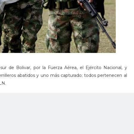
ur de Bolivar, por la Fuerza Aérea, el Ejército Nacional, y
errilleros abatidos y uno más capturado; todos pertenecen al
LN.
ó en el sector de Mico Ahumado, en Morales (sur de Bolívar).
de intendencia.
tre las Fuerzas Militares y la Policía Nacional permitió, en la
as ‘Perreo’, cabecilla de la organización criminal ‘clan Úsuga’