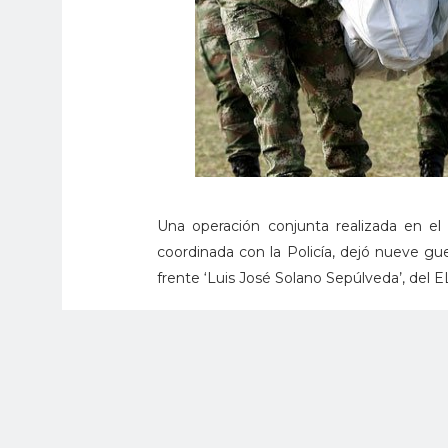
Una operación conjunta realizada en el s
coordinada con la Policía, dejó nueve gu
frente ‘Luis José Solano Sepúlveda’, del E
La acción de las autoridades se desarroll
Fueron incautados seis fusiles y material 
De otra parte, Una operación coordinada en
madrugada de este jueves, la captura de ali