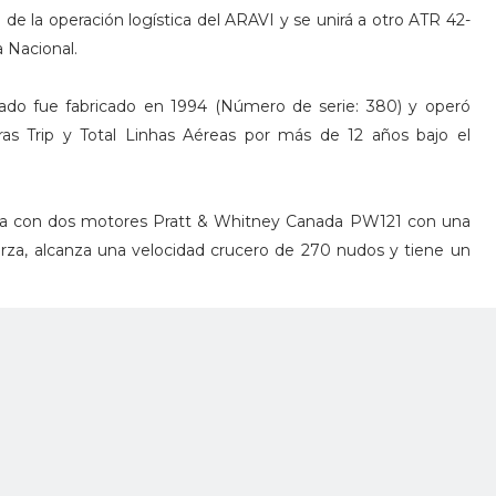
e la operación logística del ARAVI y se unirá a otro ATR 42-
a Nacional.
ado fue fabricado en 1994 (Número de serie: 380) y operó
eras Trip y Total Linhas Aéreas por más de 12 años bajo el
ta con dos motores Pratt & Whitney Canada PW121 con una
erza, alcanza una velocidad crucero de 270 nudos y tiene un
a Policía Nacional muchos beneficios debido a sus reducidos
iento, especialmente en altitud y en condiciones de calor,
te de pasajeros y carga en distancias cortas. Además que se
or el medio ambiente.