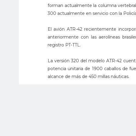
forman actualmente la columna vertebral d
300 actualmente en servicio con la Policí
El avión ATR-42 recientemente incorpor
anteriormente con las aerolíneas brasil
registro PT-TTL.
La versión 320 del modelo ATR-42 cuen
potencia unitaria de 1900 caballos de fu
alcance de más de 450 millas náuticas.
Esta nueva adquisición le representa a l
costes de operación y su elevado rendim
estos aviones son idóneos para transpor
encuentra a la vanguardia del respeto p