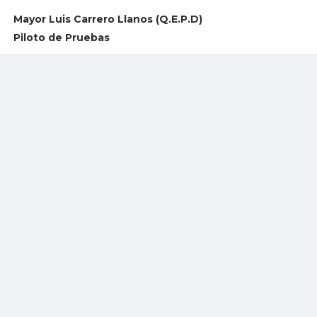
Mayor Luis Carrero Llanos (Q.E.P.D)
Piloto de Pruebas
Ingresó a la Escuela Militar de Cadetes General José María
Córdova en el año 1.995 y obtuvo el grado de subteniente
el 01de diciembre de 1.997. Durante su carrera militar
realizó los siguientes cursos: Contraguerrilla Rural,
paracaidismo militar, curso de lancero, curso básico de ala
rotatoria, piloto UH60 y piloto de pruebas en
mantenimiento.
Por su excelente labor obtuvo las siguientes distinciones:
Orden del Mérito Militar José María Córdoba, Medalla por
Tiempo de Servicio 15 años, Medalla Militar Campaña del
Sur y Distintivo Comando Especial Terrestre.
Se desempeñaba como Ejecutivo y Segundo