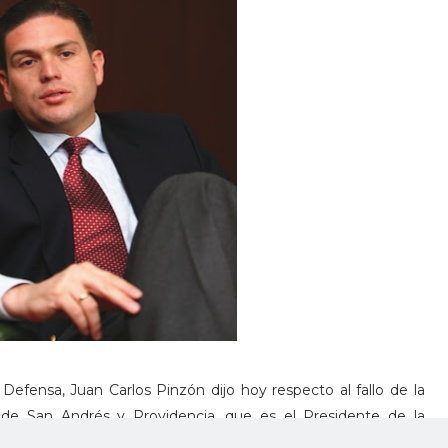
Defensa, Juan Carlos Pinzón dijo hoy respecto al fallo de la
 de San Andrés y Providencia, que es el Presidente de la
ese tema: “Es el Presidente de la República quien tiene esa