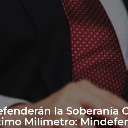
Defenderán la Soberanía 
timo Milímetro: Mindefe