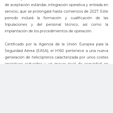
de aceptación estándar, integración operativa y entrada en
servicio, que se prolongará hasta comienzos de 2027. Este
periodo incluirá la formación y cualificación de las
tripulaciones y del personal técnico, así como la
implantación de los procedimientos de operación.
Certificado por la Agencia de la Unión Europea para la
Seguridad Aérea (EASA), el H160 pertenece a una nueva
generación de helicópteros caracterizada por unos costes
operativos reducidos y un mayor nivel de seguridad en
vuelo. Gracias a un plan de mantenimiento optimizado y
alineado entre motores y aeronave, el modelo establece
nuevos estándares de disponibilidad. La flota de H160 de la
Gendarmería contará además con un contrato de apoyo
global gestionado por Airbus Helicopters, que incluye
asistencia técnica, stocks de repuestos en cuatro bases de
la Gendarmería Nacional y servicios digitales conectados.