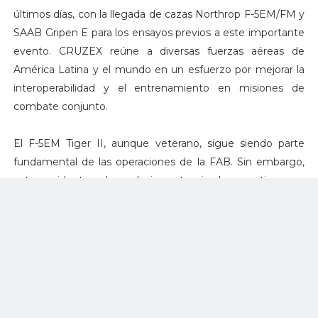
últimos días, con la llegada de cazas Northrop F-5EM/FM y
SAAB Gripen E para los ensayos previos a este importante
evento. CRUZEX reúne a diversas fuerzas aéreas de
América Latina y el mundo en un esfuerzo por mejorar la
interoperabilidad y el entrenamiento en misiones de
combate conjunto.
El F-5EM Tiger II, aunque veterano, sigue siendo parte
fundamental de las operaciones de la FAB. Sin embargo,
este accidente subraya la importancia de garantizar una
adecuada mantenimiento y renovación de la flota,
particularmente en un momento en que Brasil busca
consolidar sus capacidades aéreas con la incorporación de
nuevos cazas, como el SAAB Gripen E.
A pesar de lo aparatoso del accidente, la rápida respuesta
de la tripulación de emergencia y del equipo de rescate