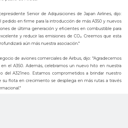
epresidente Senior de Adquisiciones de Japan Airlines, dijo:
 pedido en firme para la introducción de más A350 y nuevos
iones de última generación y eficientes en combustible para
 excelente y reducir las emisiones de CO₂. Creemos que esta
profundizará aún más nuestra asociación."
 negocio de aviones comerciales de Airbus, dijo: "Agradecemos
s en el A350. Además, celebramos un nuevo hito en nuestra
dido del A321neo. Estamos comprometidos a brindar nuestro
e su flota en crecimiento se despliega en más rutas a través
rnacional."
s moderno y eficiente del mundo y el líder en alcance en la
eño completamente nuevo del A350 incluye tecnologías y
frecen estándares incomparables de eficiencia y comodidad.
50 había recibido más de 1,300 pedidos en firme de 60 clientes