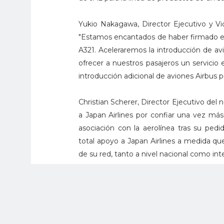
Yukio Nakagawa, Director Ejecutivo y Vic
"Estamos encantados de haber firmado el
A321. Aceleraremos la introducción de av
ofrecer a nuestros pasajeros un servicio
introducción adicional de aviones Airbus 
Christian Scherer, Director Ejecutivo del
a Japan Airlines por confiar una vez má
asociación con la aerolínea tras su pe
total apoyo a Japan Airlines a medida qu
de su red, tanto a nivel nacional como inte
El A350 es el avión de fuselaje ancho má
categoría de 300-410 asientos. El dis
aerodinámica de última generación que o
A finales de junio de 2024, la familia A3