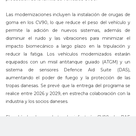
Las modernizaciones incluyen la instalación de orugas de
goma en los CV90, lo que reduce el peso del vehículo y
permite la adición de nuevos sistemas, además de
disminuir el ruido y las vibraciones para minimizar el
impacto biomecánico a largo plazo en la tripulación y
reducir la fatiga. Los vehículos modernizados estarán
equipados con un misil antitanque guiado (ATGM) y un
sistema de sensores Defence Aid Suite (DAS),
aumentando el poder de fuego y la protección de las
tropas danesas. Se prevé que la entrega del programa se
realice entre 2026 y 2029, en estrecha colaboración con la
industria y los socios daneses.
El vehículo de combate de infantería CV90 de BAE
Systems Hägglunds es líder mundial en su clase de 20 a
38 toneladas, reconocido por su capacidad de combate.