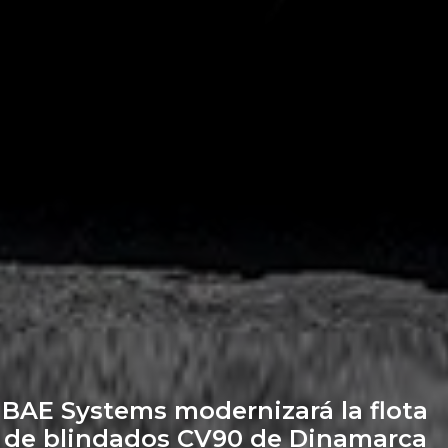
BAE Systems modernizará la flota
de blindados CV90 de Dinamarca