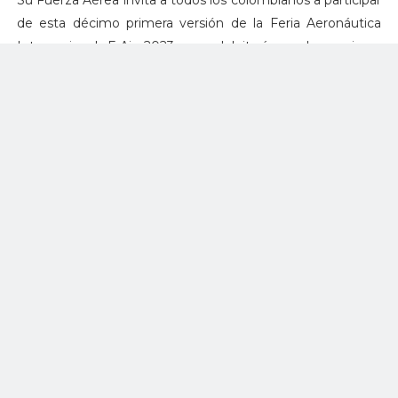
Su Fuerza Aérea invita a todos los colombianos a participar
de esta décimo primera versión de la Feria Aeronáutica
Internacional, F-Air 2023, que deleitará con los mejores
shows aéreos, en especial la mística y gallardía del equipo
Arpía 51, los corazones y memorias de los asistentes a este
magno evento del sector aeroespacial.