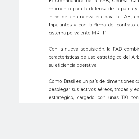
El Comandante de la FAB, General Carlo
momento para la defensa de la patria y e
inicio de una nueva era para la FAB, c
tripulantes y con la firma del contrato
cisterna polivalente MRTT”.
Con la nueva adquisición, la FAB combin
características de uso estratégico del Ai
su eficiencia operativa.
Como Brasil es un país de dimensiones co
desplegar sus activos aéreos, tropas y 
estratégico, cargado con unas 110 ton
capacidades de cualquier fuerza aérea, 
combate en sus misiones. Además, las ca
para cumplir misiones de logística y trans
La aeronave será modificada por Airbus 