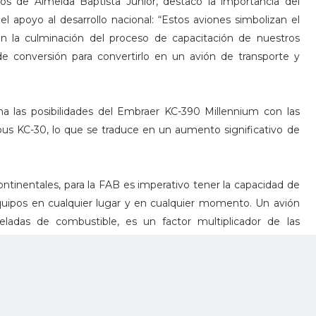
s de Almeida Baptista Júnior, destacó la importancia del
l apoyo al desarrollo nacional: “Estos aviones simbolizan el
on la culminación del proceso de capacitación de nuestros
 de conversión para convertirlo en un avión de transporte y
a las posibilidades del Embraer KC-390 Millennium con las
rbus KC-30, lo que se traduce en un aumento significativo de
ntinentales, para la FAB es imperativo tener la capacidad de
equipos en cualquier lugar y en cualquier momento. Un avión
eladas de combustible, es un factor multiplicador de las
por la posibilidad de apoyar a un gran número de aviones de
racterísticas distintivas de la aeronave son fundamentales
porte.
a la versión MRTT, lo que le permitirá realizar misiones de