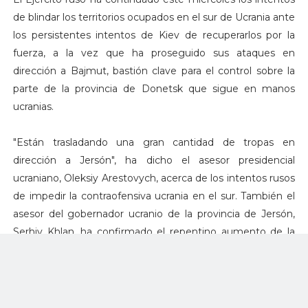
de blindar los territorios ocupados en el sur de Ucrania ante
los persistentes intentos de Kiev de recuperarlos por la
fuerza, a la vez que ha proseguido sus ataques en
dirección a Bajmut, bastión clave para el control sobre la
parte de la provincia de Donetsk que sigue en manos
ucranias.
"Están trasladando una gran cantidad de tropas en
dirección a Jersón", ha dicho el asesor presidencial
ucraniano, Oleksiy Arestovych, acerca de los intentos rusos
de impedir la contraofensiva ucrania en el sur. También el
asesor del gobernador ucranio de la provincia de Jersón,
Serhiy Khlan, ha confirmado el repentino aumento de la
presencia de soldados rusos en la región, que está
controlada prácticamente en su totalidad por Moscú
desde comienzos de marzo.