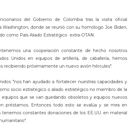
cionarios del Gobierno de Colombia tras la visita oficial
 a Washington, donde se reunió con su homólogo Joe Biden,
do como País Aliado Estratégico extra-OTAN.
antenemos una cooperación constante de hecho nosotros
os Unidos en equipos de artillería, de caballería, hemos
s recibiendo próximamente un nuevo avión hércules".
idos "nos han ayudado a fortalecer nuestras capacidades y
mo socio estratégico o aliado estratégico no miembro de la
re equipos que se van quedando obsoletos y equipos nuevos
n préstamos. Entonces todo esto se evalúa y se mira en
s tenemos constantes donaciones de los EE.UU. en material
 humanitario".