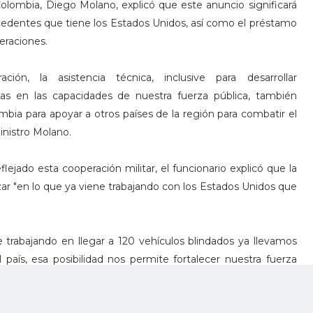
olombia, Diego Molano, explicó que este anuncio significará
cedentes que tiene los Estados Unidos, así como el préstamo
peraciones.
ación, la asistencia técnica, inclusive para desarrollar
cas en las capacidades de nuestra fuerza pública, también
mbia para apoyar a otros países de la región para combatir el
ministro Molano.
lejado esta cooperación militar, el funcionario explicó que la
r "en lo que ya viene trabajando con los Estados Unidos que
 trabajando en llegar a 120 vehículos blindados ya llevamos
país, esa posibilidad nos permite fortalecer nuestra fuerza
a y de las funciones y competencias que tiene cada una de
nistro de Defensa.