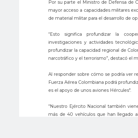
Por su parte el Ministro de Defensa de C
mayor acceso a capacidades militares ex
de material militar para el desarrollo de o
“Esto significa profundizar la cooper
investigaciones y actividades tecnológi
profundizar la capacidad regional de Colo
narcotráfico y el terrorismo”, destacó el 
Al responder sobre cómo se podría ver ref
Fuerza Aérea Colombiana podrá profundiza
es el apoyo de unos aviones Hércules".
“Nuestro Ejército Nacional también viene
más de 40 vehículos que han llegado al 
pública en el ejercicio de su soberaní
nuestras fuerzas armadas”, aseguro el mi