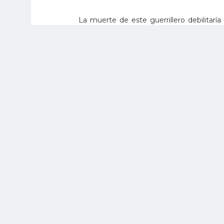
La muerte de este guerrillero debilitaría 
intenciones de fortalecer su capacidad a
ilegales producto las economías ilícitas.
Las Fuerzas Militares mantendrán su ofensi
accionar terrorista de los Grupos Arma
aquellos factores de inestabilidad que im
protección de la población civil afectada 