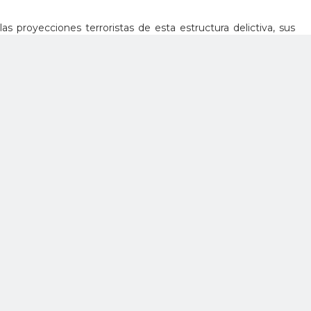
las proyecciones terroristas de esta estructura delictiva, sus
rmada en el sur del país y disminuye el ingreso de recursos
va en todas las regiones del país, con el fin de neutralizar el
dos Organizados y con el firme propósito de atacar todos
pidan el progreso y desarrollo de las regiones; velando por la
por estas organizaciones armadas ilegales.