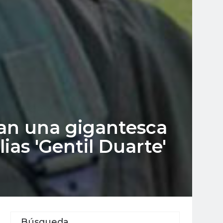
tan una gigantesca
ias 'Gentil Duarte'
Búsqueda