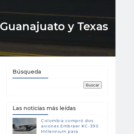
 Guanajuato y Texas
Búsqueda
Las noticias más leídas
Colombia compró dos
aviones Embraer KC-390
Millennium para