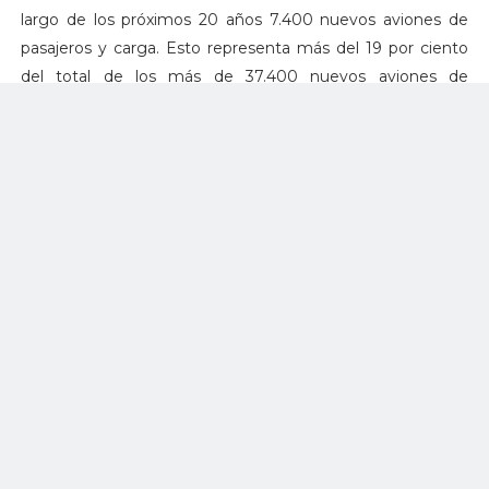
largo de los próximos 20 años 7.400 nuevos aviones de
pasajeros y carga. Esto representa más del 19 por ciento
del total de los más de 37.400 nuevos aviones de
demanda mundial.
Ya a finales de enero de 2019, la flota de aviones Airbus en
servicio con los operadores chinos ascendía a unos 1.730
aviones, de los cuales 1.455 son de la Familia A320 y 17 de
la Familia A350 XWB.
Con más de 14.600 aviones de la familia A320 pedidos y
más de 8.600 entregados, el A320 es la familia de aviones
de pasillo único de más éxito del mundo. De estos, los
A320neo son la familia de aviones de pasillo único que
mejor se vende en todo el mundo, con más de 6.500
pedidos por parte de 100 clientes desde su lanzamiento
en 2010. Ha sido pionero en la incorporación de las