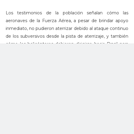
Los testimonios de la población señalan cómo las
aeronaves de la Fuerza Aérea, a pesar de brindar apoyo
inmediato, no pudieron aterrizar debido al ataque continuo
de los subversivos desde la pista de aterrizaje, y también
cómo los helicópteros debieron dirigirse hacia Brasil para
reabastecerse de combustible, tras recibir la autorización
de ese gobierno. Las tropas del Ejército desembarcaron
en la carretera, pero fueron atacadas por la guerrilla que
estaba preparada para emboscarlos; entonces, la
estrategia debió replantearse de inmediato, y eso
significaba desembarcar mucho más lejos, en el kilómetro
22.
La toma guerrillera se extendió por tres días. Para el
martes, alrededor de las tres de la tarde, el alcalde de Mitú
y el inspector de Policía fueron testigos de la destrucción.