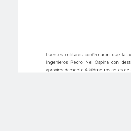
Fuentes militares confirmaron que la a
Ingenieros Pedro Nel Ospina con destin
aproximadamente 4 kilómetros antes de en
De acuerdo a los de los organismos de e
seis ocupantes del helicóptero quiene
ambulancias y con el apoyo de un heli
momentos después del siniestro para apo
Hasta el momento no se conocen las ca
accidentes aéreos de las Fuerzas Mili