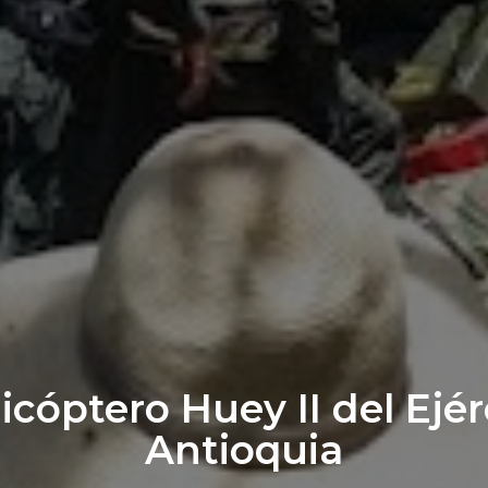
icóptero Huey II del Ejé
Antioquia