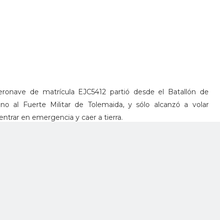
eronave de matrícula EJC5412 partió desde el Batallón de
o al Fuerte Militar de Tolemaida, y sólo alcanzó a volar
trar en emergencia y caer a tierra.
mergencia de la región, en el hecho resultaron heridos los
s fueron evacuados a centros asistenciales de la zona en
cóptero UH-60 Black Hawk del Ejército que llegó al lugar
yar la emergencia
usas del siniestro, pero se espera que investigadores en
tares se hagan presente en el lugar de los hechos para