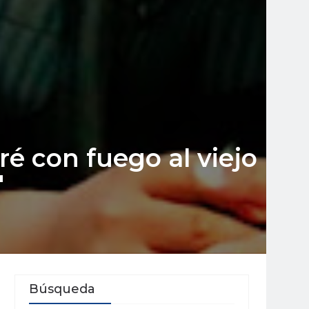
 con fuego al viejo
"
Búsqueda