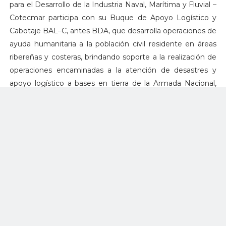
para el Desarrollo de la Industria Naval, Marítima y Fluvial –
Cotecmar participa con su Buque de Apoyo Logístico y
Cabotaje BAL–C, antes BDA, que desarrolla operaciones de
ayuda humanitaria a la población civil residente en áreas
ribereñas y costeras, brindando soporte a la realización de
operaciones encaminadas a la atención de desastres y
apoyo logístico a bases en tierra de la Armada Nacional,
mediante el transporte de tropas, carga rodada, carga
líquida y contenedores.
Los criterios de selección se basan en el nivel de
Innovación del buque ARC "Golfo de Tribugá" como una
solución a las necesidades operacionales y civiles de las
poblaciones ribereñas más vulnerables y unidades militares
apartadas y de difícil acceso. Así mismo, por ser una
embarcación multipropósito que permite el apoyo
logístico, la evacuación ante emergencias y atención