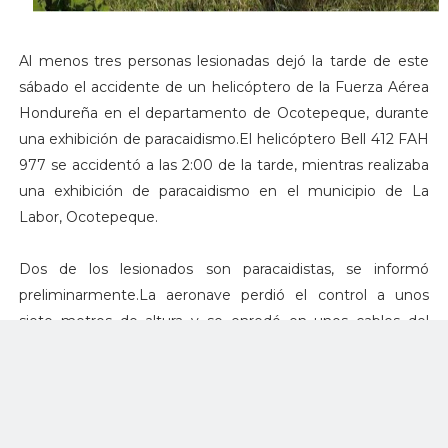
Al menos tres personas lesionadas dejó la tarde de este
sábado el accidente de un helicóptero de la Fuerza Aérea
Hondureña en el departamento de Ocotepeque, durante
una exhibición de paracaidismo.El helicóptero Bell 412 FAH
977 se accidentó a las 2:00 de la tarde, mientras realizaba
una exhibición de paracaidismo en el municipio de La
Labor, Ocotepeque.
Dos de los lesionados son paracaidistas, se informó
preliminarmente.La aeronave perdió el control a unos
siete metros de altura y se enredó en unos cables del
alumbrado eléctrico del estadio local.El helicóptero se
disponía a regresar a Tegucigalpa cuando ocurrió el
accidente.Los lesionados fueron atendidos por personal de
la Cruz Roja.