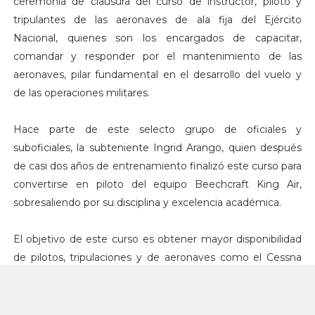
ceremonia de clausura del curso de instructor, piloto y
tripulantes de las aeronaves de ala fija del Ejército
Nacional, quienes son los encargados de capacitar,
comandar y responder por el mantenimiento de las
aeronaves, pilar fundamental en el desarrollo del vuelo y
de las operaciones militares.
Hace parte de este selecto grupo de oficiales y
suboficiales, la subteniente Ingrid Arango, quien después
de casi dos años de entrenamiento finalizó este curso para
convertirse en piloto del equipo Beechcraft King Air,
sobresaliendo por su disciplina y excelencia académica.
El objetivo de este curso es obtener mayor disponibilidad
de pilotos, tripulaciones y de aeronaves como el Cessna
Grand Caravan, Beechcraft King Air, Turbo Commander y
Antonov 32, para el apoyo de las tropas en tierra a lo largo
y ancho del territorio nacional.