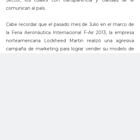
comunican al país.
Cabe recordar que el pasado mes de Julio en el marco de
la Feria Aeronáutica Internacional F-Air 2013, la empresa
norteamericana Lockheed Martin realizó una agresiva
campaña de marketing para lograr vender su modelo de
superioridad aérea a la Fuerza Aérea Colombiana.
A continuación difundimos los tweets de la cuenta oficial
del Ministerio de defensa:
El Gobierno del Pte
@JuanManSantos
no tiene ningún
plan de adquirir aviones de combate,
ni tampoco tiene recursos disponibles
para este fin