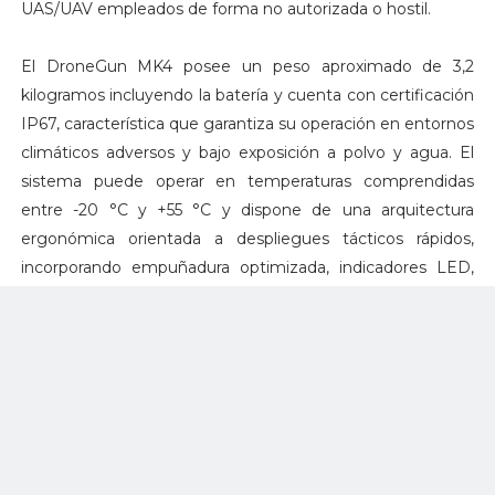
UAS/UAV empleados de forma no autorizada o hostil.
El DroneGun MK4 posee un peso aproximado de 3,2
kilogramos incluyendo la batería y cuenta con certificación
IP67, característica que garantiza su operación en entornos
climáticos adversos y bajo exposición a polvo y agua. El
sistema puede operar en temperaturas comprendidas
entre -20 °C y +55 °C y dispone de una arquitectura
ergonómica orientada a despliegues tácticos rápidos,
incorporando empuñadura optimizada, indicadores LED,
selector de seguridad, rieles Picatinny y puntos de anclaje
QD.
El sistema utiliza una batería militar estándar OTAN con
capacidad de operación continua superior a una hora y
tiempo de activación inferior a tres segundos. Su
arquitectura de interferencia electrónica permite bloquear