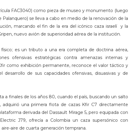
matrícula FAC3040) como pieza de museo y monumento (luego
 Palanquero) se lleva a cabo en medio de la renovación de la
ión, marcando el fin de la era del icónico caza israelí y la
ipen, nuevo avión de superioridad aérea de la institución.
sico; es un tributo a una era completa de doctrina aérea,
ciones ofensivas estratégicas contra amenazas internas y
Kfir como exhibición permanente, reconoce el valor táctico y
 desarrollo de sus capacidades ofensivas, disuasivas y de
ta a finales de los años 80, cuando el país, buscando un salto
 adquirió una primera flota de cazas Kfir C7 directamente
ta plataforma derivada del Dassault Mirage 5, pero equipada con
Electric J79, ofrecía a Colombia un caza supersónico con
 aire-aire de cuarta generación temprana.