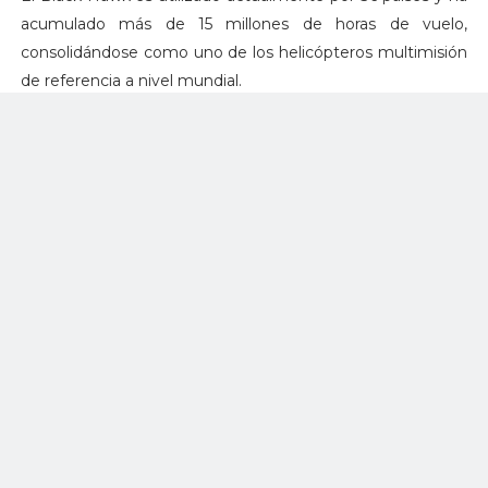
acumulado más de 15 millones de horas de vuelo,
consolidándose como uno de los helicópteros multimisión
de referencia a nivel mundial.
Sikorsky forma parte del grupo
Lockheed Martin
, una
compañía global de
tecnología de defensa
centrada en el
desarrollo de soluciones innovadoras para la seguridad y la
defensa en todos los dominios operativos.