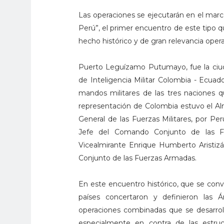
Las operaciones se ejecutarán en el marco 
Perú”, el primer encuentro de este tipo q
hecho histórico y de gran relevancia opera
Puerto Leguízamo Putumayo, fue la ciudad
de Inteligencia Militar Colombia - Ecuado
mandos militares de las tres naciones que
representación de Colombia estuvo el A
General de las Fuerzas Militares, por Per
Jefe del Comando Conjunto de las Fu
Vicealmirante Enrique Humberto Aristizá
Conjunto de las Fuerzas Armadas.
En este encuentro histórico, que se convi
países concertaron y definieron las 
operaciones combinadas que se desarroll
especialmente en contra de las estruc