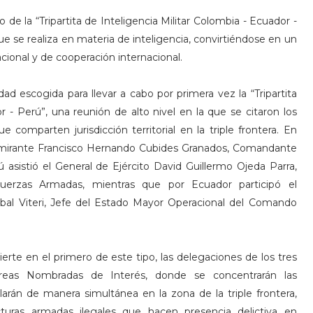
de la “Tripartita de Inteligencia Militar Colombia - Ecuador -
ue se realiza en materia de inteligencia, convirtiéndose en un
cional y de cooperación internacional.
 escogida para llevar a cabo por primera vez la “Tripartita
r - Perú”, una reunión de alto nivel en la que se citaron los
 comparten jurisdicción territorial en la triple frontera. En
lmirante Francisco Hernando Cubides Granados, Comandante
ú asistió el General de Ejército David Guillermo Ojeda Parra,
erzas Armadas, mientras que por Ecuador participó el
bal Viteri, Jefe del Estado Mayor Operacional del Comando
erte en el primero de este tipo, las delegaciones de los tres
Áreas Nombradas de Interés, donde se concentrarán las
arán de manera simultánea en la zona de la triple frontera,
turas armadas ilegales que hacen presencia delictiva en