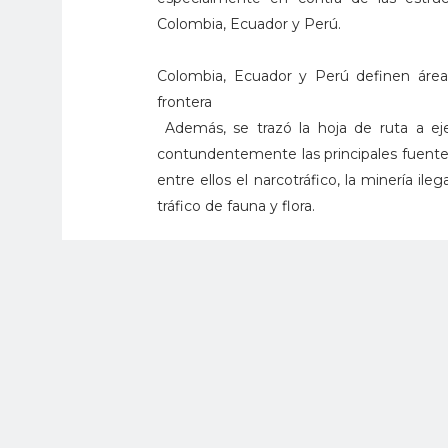
Colombia, Ecuador y Perú.
Colombia, Ecuador y Perú definen áreas 
frontera
Además, se trazó la hoja de ruta a ej
contundentemente las principales fuentes 
entre ellos el narcotráfico, la minería ileg
tráfico de fauna y flora.
Es de resaltar que la Tripartita, surg
Colombia con naciones de la región, en e
viene adelantando hace más de dos déc
En junio de 2024, nace la necesidad 
materializando de esta manera la Tripartit
Se espera que, con la definición de e
operacionales de los tres países como un 