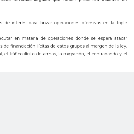
de interés para lanzar operaciones ofensivas en la triple
ecutar en materia de operaciones donde se espera atacar
de financiación ilícitas de estos grupos al margen de la ley,
al, el tráfico ilícito de armas, la migración, el contrabando y el
e a partir de los mecanismos de cooperación que adelanta
sta ocasión, a través del intercambio de información que se
adas en las COMBIFRON - Comisión Binacional Fronteriza-.
de hacerlo con los tres países que comparten frontera,
a.
stas áreas, se articulen los esfuerzos de inteligencia y
instrumento esencial para el fortalecimiento de la seguridad