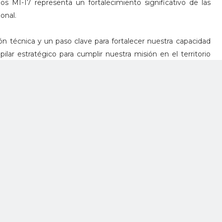
os MI-17 representa un fortalecimiento significativo de las
onal.
n técnica y un paso clave para fortalecer nuestra capacidad
ilar estratégico para cumplir nuestra misión en el territorio
ney Rincón Ricaurte, comandante de la Brigada de Aviación
nal reafirma su compromiso con el fortalecimiento de sus
ión de los colombianos y el cumplimiento de su misión
nsolida su presencia en el territorio nacional y garantiza una