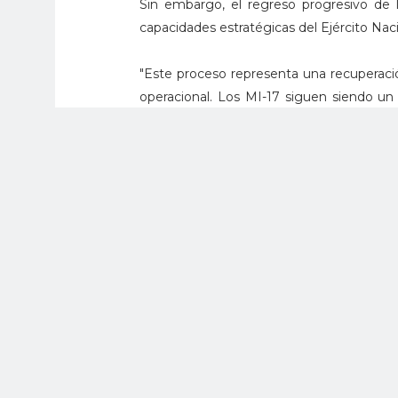
Sin embargo, el regreso progresivo de l
capacidades estratégicas del Ejército Naci
"Este proceso representa una recuperació
operacional. Los MI-17 siguen siendo un p
nacional", afirmó el coronel Julián Fer
Ejército N.° 32.
Con estas acciones, el Ejército Nacio
capacidades estratégicas, la protecc
constitucional. Este avance operacional co
respuesta oportuna, eficaz y sostenida.