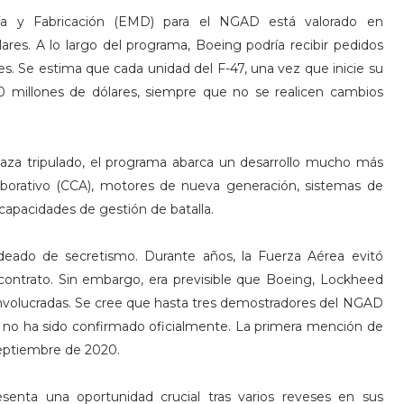
ría y Fabricación (EMD) para el NGAD está valorado en
res. A lo largo del programa, Boeing podría recibir pedidos
es. Se estima que cada unidad del F-47, una vez que inicie su
0 millones de dólares, siempre que no se realicen cambios
caza tripulado, el programa abarca un desarrollo mucho más
borativo (CCA), motores de nueva generación, sistemas de
capacidades de gestión de batalla.
deado de secretismo. Durante años, la Fuerza Aérea evitó
ontrato. Sin embargo, era previsible que Boeing, Lockheed
volucradas. Se cree que hasta tres demostradores del NGAD
 no ha sido confirmado oficialmente. La primera mención de
septiembre de 2020.
senta una oportunidad crucial tras varios reveses en sus