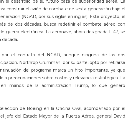
 el desarrollo de su futuro caza de superioridad aérea. La
ra construir el avión de combate de sexta generación bajo el
ración (NGAD, por sus siglas en inglés). Este proyecto, el
más de dos décadas, busca redefinir el combate aéreo con
de guerra electrónica. La aeronave, ahora designada F-47, se
a década.
 por el contrato del NGAD, aunque ninguna de las dos
cipación. Northrop Grumman, por su parte, optó por retirarse
ontinuación del programa marca un hito importante, ya que
 a preocupaciones sobre costos y relevancia estratégica. La
ón en manos de la administración Trump, lo que generó
selección de Boeing en la Oficina Oval, acompañado por el
el jefe del Estado Mayor de la Fuerza Aérea, general David