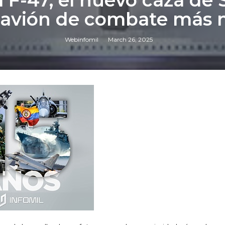
l F-47, el nuevo caza de
l avión de combate má
Webinfomil
March 26, 2025