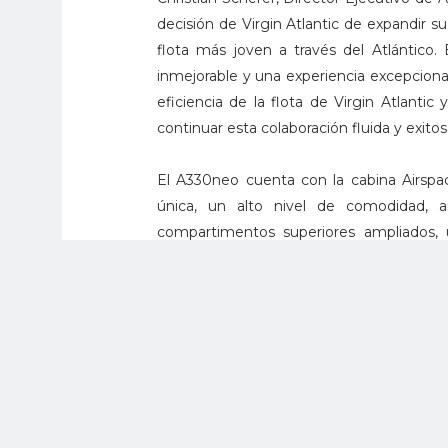
decisión de Virgin Atlantic de expandir s
flota más joven a través del Atlántico.
inmejorable y una experiencia excepcion
eficiencia de la flota de Virgin Atlantic
continuar esta colaboración fluida y exit
El A330neo cuenta con la cabina Airspac
única, un alto nivel de comodidad, a
compartimentos superiores ampliados, 
sistemas de entretenimiento y conectivid
Impulsado por los motores de última ge
volar 7,200 millas náuticas (13,300 km) s
acumulado 1,798 pedidos en firme de más
de 30 clientes.
Al igual que todos los aviones Airbu