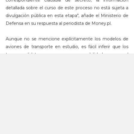
correspondiente cláusula de secreto, la información
detallada sobre el curso de este proceso no está sujeta a
divulgación pública en esta etapa", añade el Ministerio de
Defensa en su respuesta al periodista de Money.pl.
Aunque no se mencione explícitamente los modelos de
aviones de transporte en estudio, es fácil inferir que los
tres candidatos con mayores posibilidades son el
Lockheed Martin C-130J Super Hércules, el sucesor
"natural"; el Airbus A400M, la apuesta estratégica
paneuropea; y el Embraer C-390 Millennium, la estrella en
ascenso que últimamente ha tenido mucho éxito en el
mercado europeo, y todo indica que esta tendencia
continuará.