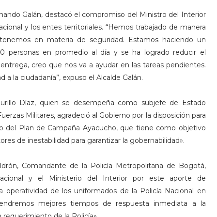
Fernando Galán, destacó el compromiso del Ministro del Interior
nacional y los entes territoriales. “Hemos trabajado de manera
e tenemos en materia de seguridad. Estamos haciendo un
0 personas en promedio al día y se ha logrado reducir el
ntrega, creo que nos va a ayudar en las tareas pendientes.
 a la ciudadanía”, expuso el Alcalde Galán.
Murillo Díaz, quien se desempeña como subjefe de Estado
uerzas Militares, agradeció al Gobierno por la disposición para
tro del Plan de Campaña Ayacucho, que tiene como objetivo
tores de inestabilidad para garantizar la gobernabilidad».
aldrón, Comandante de la Policía Metropolitana de Bogotá,
cional y el Ministerio del Interior por este aporte de
a operatividad de los uniformados de la Policía Nacional en
tendremos mejores tiempos de respuesta inmediata a la
 requerimiento de la Policía».