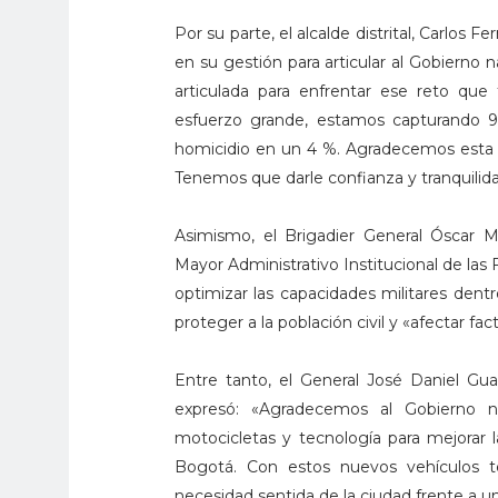
Por su parte, el alcalde distrital, Carlos 
en su gestión para articular al Gobierno 
articulada para enfrentar ese reto qu
esfuerzo grande, estamos capturando 9
homicidio en un 4 %. Agradecemos esta e
Tenemos que darle confianza y tranquilidad
Asimismo, el Brigadier General Óscar 
Mayor Administrativo Institucional de las F
optimizar las capacidades militares den
proteger a la población civil y «afectar fac
Entre tanto, el General José Daniel Gu
expresó: «Agradecemos al Gobierno na
motocicletas y tecnología para mejorar l
Bogotá. Con estos nuevos vehículos 
necesidad sentida de la ciudad frente a un