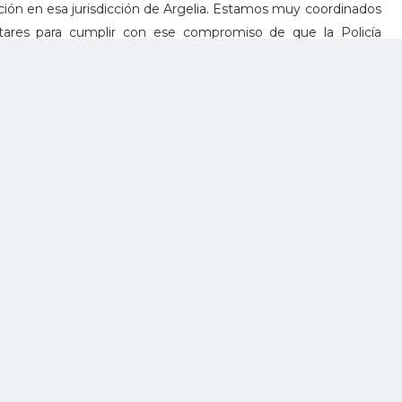
nción en esa jurisdicción de Argelia. Estamos muy coordinados
tares para cumplir con ese compromiso de que la Policía
gará a El Plateado está en Popayán y en el norte del Cauca,
elanta en ese departamento.