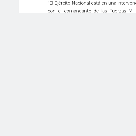
“El Ejército Nacional está en una interve
con el comandante de las Fuerzas Mili
Nacional esté en esa región”, señaló.
Por ahora, parte del componente que lle
apoyando la operación policial que se ad