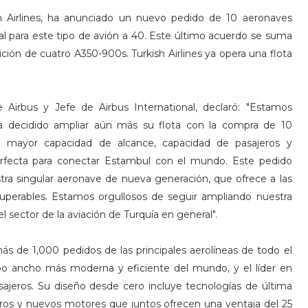
sh Airlines, ha anunciado un nuevo pedido de 10 aeronaves
al para este tipo de avión a 40. Este último acuerdo se suma
ción de cuatro A350-900s. Turkish Airlines ya opera una flota
e Airbus y Jefe de Airbus International, declaró: "Estamos
ya decidido ampliar aún más su flota con la compra de 10
a mayor capacidad de alcance, capacidad de pasajeros y
erfecta para conectar Estambul con el mundo. Este pedido
tra singular aeronave de nueva generación, que ofrece a las
superables. Estamos orgullosos de seguir ampliando nuestra
el sector de la aviación de Turquía en general".
 más de 1,000 pedidos de las principales aerolíneas de todo el
o ancho más moderna y eficiente del mundo, y el líder en
sajeros. Su diseño desde cero incluye tecnologías de última
eros y nuevos motores que juntos ofrecen una ventaja del 25