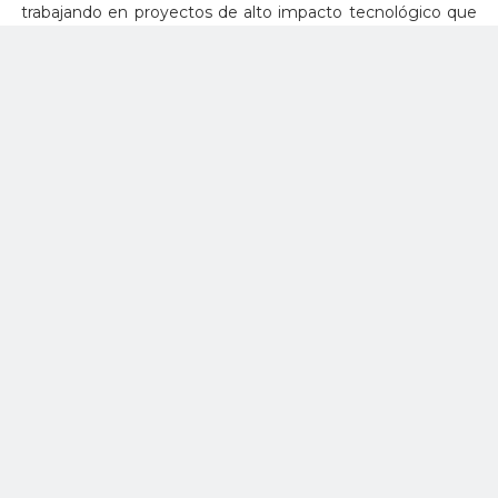
trabajando en proyectos de alto impacto tecnológico que
promuevan la generación de empleos y el desarrollo del
talento nacional al servicio de las necesidades marítimas y
fluviales de Colombia y la región.
La nueva patrullera oceánica de diseño 100% colombiano que