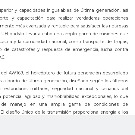
rior y capacidades inigualables de última generación, así
te y capacitación para realizar verdaderas operaciones
amente más avanzada y rentable para satisfacer las rigurosas
LUH podrán llevar a cabo una amplia gama de misiones que
Austria y la comunidad nacional, como transporte de tropas,
 de catástrofes y respuesta de emergencia, lucha contra
AC.
 del AW169, el helicóptero de futura generación desarrollado
 a bordo de última generación, diseñado según los últimos
 estándares militares, seguridad nacional y usuarios del
potencia, agilidad y maniobrabilidad excepcionales, lo que
icas de manejo en una amplia gama de condiciones de
. El diseño único de la transmisión proporciona energía a los
 aire acondicionado con los rotores detenidos (modo APU)
disponibilidad. La cabina es la más espaciosa de su clase y