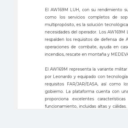
El AW169M LUH, con su rendimiento supe
como los servicios completos de sopor
multipropósito, es la solución tecnológic
necesidades del operador. Los AW169M 
respalden los requisitos de defensa de 
operaciones de combate, ayuda en caso
incendios, rescate en montaña y MEDEV
El AW169M representa la variante militar
por Leonardo y equipado con tecnologías
requisitos FAR/JAR/EASA, así como los
gobierno. La plataforma cuenta con una 
proporciona excelentes característ
funcionamiento, incluidas altas y cálidas
sistemas hidráulicos, eléctricos y de
optimizando el tiempo de respuesta y la 