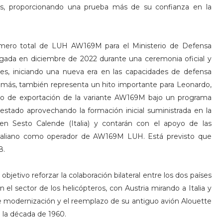
les, proporcionando una prueba más de su confianza en la
número total de LUH AW169M para el Ministerio de Defensa
egada en diciembre de 2022 durante una ceremonia oficial y
ales, iniciando una nueva era en las capacidades de defensa
más, también representa un hito importante para Leonardo,
do de exportación de la variante AW169M bajo un programa
 estado aprovechando la formación inicial suministrada en la
 Sesto Calende (Italia) y contarán con el apoyo de las
 italiano como operador de AW169M LUH. Está previsto que
8.
 objetivo reforzar la colaboración bilateral entre los dos países
 el sector de los helicópteros, con Austria mirando a Italia y
modernización y el reemplazo de su antiguo avión Alouette
e la década de 1960.