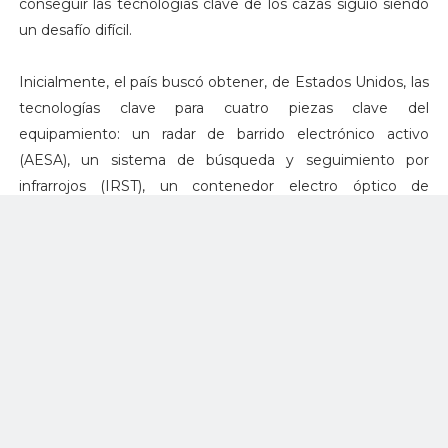
conseguir las tecnologías clave de los cazas siguió siendo
un desafío difícil.
Inicialmente, el país buscó obtener, de Estados Unidos, las
tecnologías clave para cuatro piezas clave del
equipamiento: un radar de barrido electrónico activo
(AESA), un sistema de búsqueda y seguimiento por
infrarrojos (IRST), un contenedor electro óptico de
búsqueda de blancos (EO TGP) y un inhibidor de
radiofrecuencias (RF).
La respuesta que dio EE. UU. a la solicitud de Seúl, en abril
de 2015, fue negativa, lo que obligó al país a concentrarse
en el desarrollo nacional de las tecnologías requeridas.
A pesar de las incertidumbres tecnológicas, la DAPA firmó
un contrato de desarrollo de cazas con Korea Aerospace
Industries Ltd. (KAI), el único fabricante de aviones del