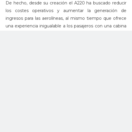
De hecho, desde su creación el A220 ha buscado reducir
los costes operativos y aumentar la generación de
ingresos para las aerolíneas, al mismo tiempo que ofrece
una experiencia inigualable a los pasajeros con una cabina
espaciosa y silenciosa, ya que están diseñados para ofrecer
la sensación de un avión de fuselaje ancho en un avión de
pasillo único, creando espacio donde se necesita.
Adicionalmente, en su afán por resolver uno de los
mayores deseos de los pasajeros, Airbus incluyó ventanas
más grandes que ahora permiten una mejor visión, así
como asientos de clase turista de 18 o más pulgadas que
ofrecen más espacio personal.
Todas estas ventajas han llevado a aerolíneas de todo el
mundo a apostar por la compra de este modelo en un
intento de renovar o aumentar sus flotas. Hasta junio de
2021, 25 clientes de África, Asia, Europa y Norteamérica