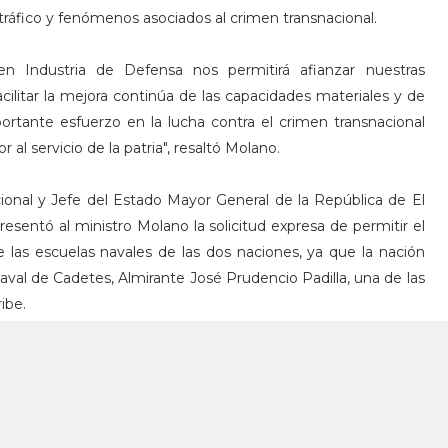
tráfico y fenómenos asociados al crimen transnacional.
 Industria de Defensa nos permitirá afianzar nuestras
cilitar la mejora continúa de las capacidades materiales y de
portante esfuerzo en la lucha contra el crimen transnacional
 al servicio de la patria", resaltó Molano.
ional y Jefe del Estado Mayor General de la República de El
esentó al ministro Molano la solicitud expresa de permitir el
las escuelas navales de las dos naciones, ya que la nación
val de Cadetes, Almirante José Prudencio Padilla, una de las
ibe.
mite darle paso a las acciones de coopeeación pactadas, los
 encuentro virtual en el que se abordaron, además, temas
e Colombia en materia de investigación criminal, intercambio
capacitación e intercambio de experiencias exitosas y buenas