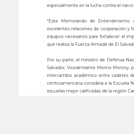
especialmente en la lucha contra el narco
"Este Memorando de Entendimiento en
excelentes relaciones de cooperación y fa
equipos necesarios para fortalecer el im
que realiza la Fuerza Armada de El Salvador
Por su parte, el ministro de Defensa Nac
Salvador, Vicealmirante Merino Monroy, pr
intercambio académico entre cadetes de 
centroamericana considera a la Escuela Na
escuelas mejor calificadas de la región Car
Para la firma de este documento que per
dos altos funcionarios sostuvieron un
relacionados con el apoyo del Gobierno d
de información, apoyo técnico, oferta de 